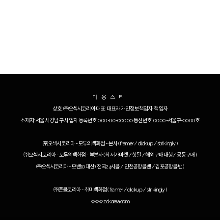
미용스타
상호: ㈜오섹시코리아 대표: 대표자 개인정보책임자: 책임자
소재지: 서울시 강남구 사업자 등록번호: 000-00-00000 통신번호: 0000-서울구-0000호
㈜오섹시코리아 - 모두의백화점 - 본사
(
framer
/
clickup
/
strikingly
)
㈜오섹시코리아 - 모두의백화점 - 부본사
(
최저가마켓
/
핫딜
/
해외구매대행
/
공동구매
)
㈜오섹시코리아 - 모밴10대산
(
전국24시콜
/
인천공항콜밴
/
김포공항콜밴
)
㈜존클코리아 - 취미백화점
(
framer
/
clickup
/
strikingly
)
www.zckorea.com