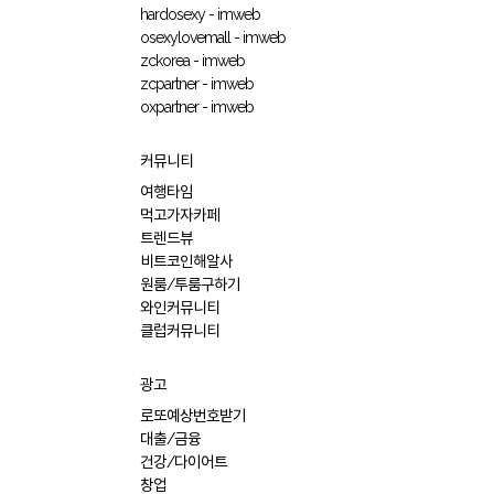
hardosexy - imweb
osexylovemall - imweb
zckorea - imweb
zcpartner - imweb
oxpartner - imweb
커뮤니티
여행타임
먹고가자카페
트렌드뷰
비트코인해알사
원룸/투룸구하기
와인커뮤니티
클럽커뮤니티
광고
로또예상번호받기
대출/금융
건강/다이어트
창업