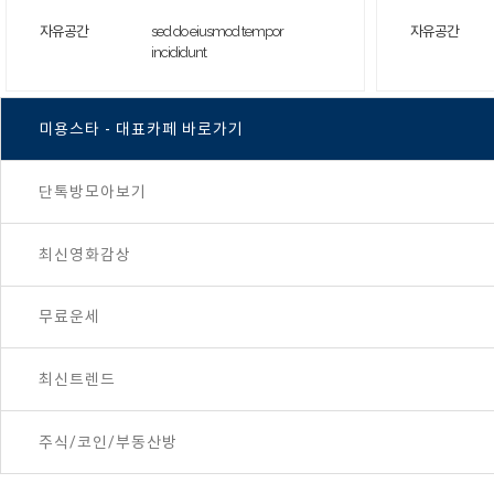
자유공간
sed do eiusmod tempor
자유공간
incididunt
미용스타 - 대표카페 바로가기
단톡방모아보기
최신영화감상
무료운세
최신트렌드
주식/코인/부동산방