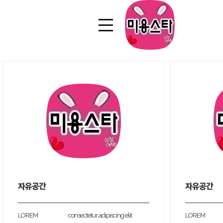
자유공간
자유공간
LOREM
consectetur adipiscing elit
LOREM