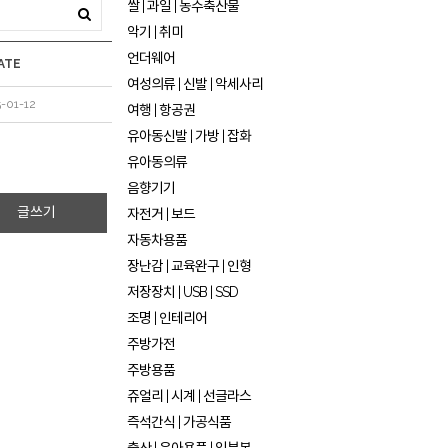
쌀 | 과일 | 농수축산물
악기 | 취미
언더웨어
ATE
여성의류 | 신발 | 악세사리
-01-12
여행 | 항공권
유아동신발 | 가방 | 잡화
유아동의류
음향기기
글쓰기
자전거 | 보드
자동차용품
장난감 | 교육완구 | 인형
저장장치 | USB | SSD
조명 | 인테리어
주방가전
주방용품
쥬얼리 | 시계 | 선글라스
즉석간식 | 가공식품