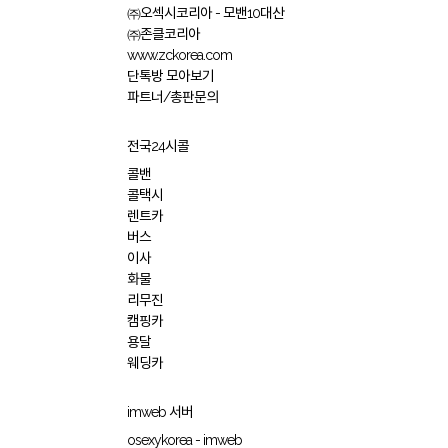
㈜오섹시코리아 - 모밴10대산
㈜존클코리아
www.zckorea.com
단톡방 모아보기
파트너/총판문의
전국24시콜
콜밴
콜택시
렌트카
버스
이사
화물
리무진
캠핑카
용달
웨딩카
imweb 서버
osexykorea - imweb