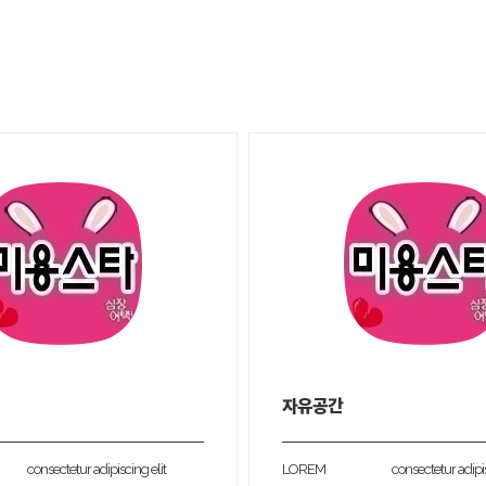
자유공간
consectetur adipiscing elit
LOREM
consectetur adipis