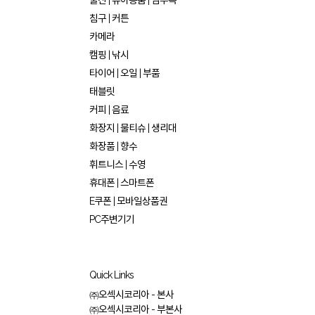
출산 | 유아용품 | 임부복
침구 | 커튼
카메라
캠핑 | 낚시
타이어 | 오일 | 부품
태블릿
커피 | 음료
화장지 | 물티슈 | 생리대
화장품 | 향수
휘트니스 | 수영
휴대폰 | 스마트폰
E쿠폰 | 모바일상품권
PC주변기기
Quick Links
㈜오섹시코리아 - 본사
㈜오섹시코리아 - 부본사