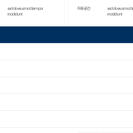
sed do eiusmod tempor
자유공간
sed do eiusmod 
incididunt
incididunt